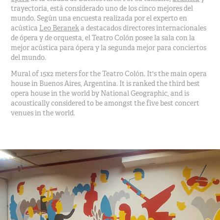
trayectoria, está considerado uno de los cinco mejores del
mundo. Según una encuesta realizada por el experto en
acústica
Leo Beranek
a destacados directores internacionales
de ópera y de orquesta, el Teatro Colón posee la sala con la
mejor acústica para ópera y la segunda mejor para conciertos
del mundo.
Mural of 15x2 meters for the Teatro Colón. It's the main opera
house in Buenos Aires, Argentina. It is ranked the third best
opera house in the world by National Geographic, and is
acoustically considered to be amongst the five best concert
venues in the world.